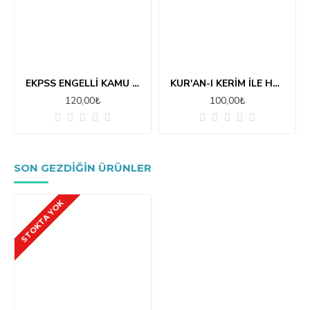
EKPSS ENGELLİ KAMU PERSONELİ SEÇME SINAVI GENEL YETENEK
KUR'AN-I KERİM İLE HZ RESULULLAH'IN LİSANLARINDAN MUHTELİF SURELER VE DUALAR
120,00₺
100,00₺
SON GEZDIĞIN ÜRÜNLER
STOKTA YOK