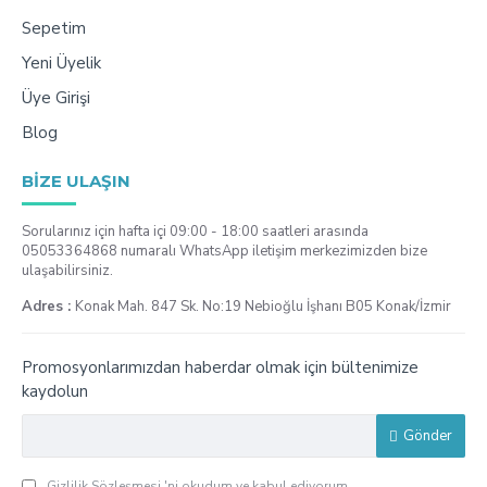
Sepetim
Yeni Üyelik
Üye Girişi
Blog
BIZE ULAŞIN
Sorularınız için hafta içi 09:00 - 18:00 saatleri arasında
05053364868 numaralı WhatsApp iletişim merkezimizden bize
ulaşabilirsiniz.
Adres :
Konak Mah. 847 Sk. No:19 Nebioğlu İşhanı B05 Konak/İzmir
Promosyonlarımızdan haberdar olmak için bültenimize
kaydolun
Gönder
Gizlilik Sözleşmesi
'ni okudum ve kabul ediyorum.