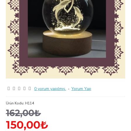
0 yorum yapılmış.
-
Yorum Yap
Ürün Kodu:
H114
162,00₺
150,00₺