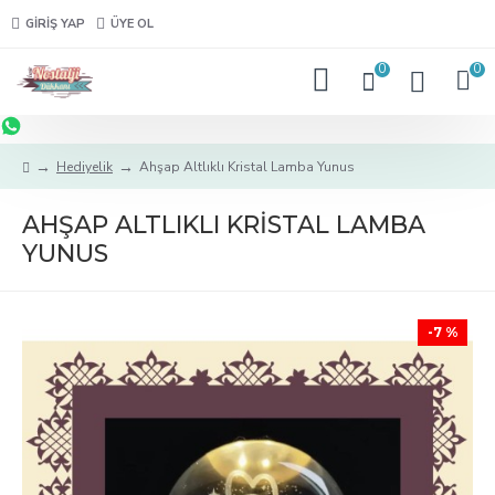
GIRIŞ YAP
ÜYE OL
0
0
Hediyelik
Ahşap Altlıklı Kristal Lamba Yunus
AHŞAP ALTLIKLI KRISTAL LAMBA
YUNUS
-7 %